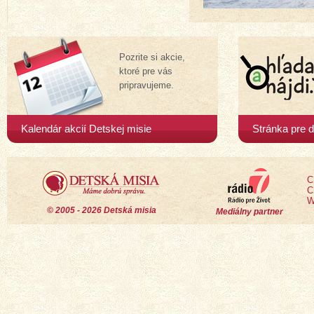
Pozrite si akcie,
ktoré pre vás
pripravujeme.
Kalendár akcií Detskej misie
Stránka pre d
C
C
W
© 2005 - 2026 Detská misia
Mediálny partner