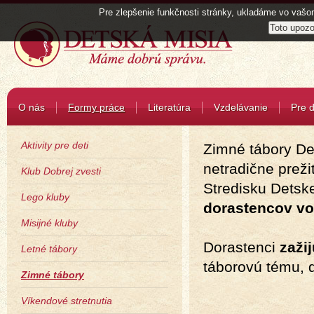
Pre zlepšenie funkčnosti stránky, ukladáme vo vašom
O nás
Formy práce
Literatúra
Vzdelávanie
Pre d
Aktivity pre deti
Zimné tábory Det
netradične
preži
Klub Dobrej zvesti
Stredisku Detske
Lego kluby
dorastencov v
Misijné kluby
Dorastenci
zaži
Letné tábory
táborovú tému, 
Zimné tábory
Víkendové stretnutia