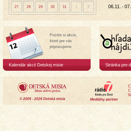
06.11. - 0
27
28
29
30
31
1
2
Pozrite si akcie,
ktoré pre vás
pripravujeme.
Kalendár akcií Detskej misie
Stránka pre d
C
C
W
© 2005 - 2026 Detská misia
Mediálny partner