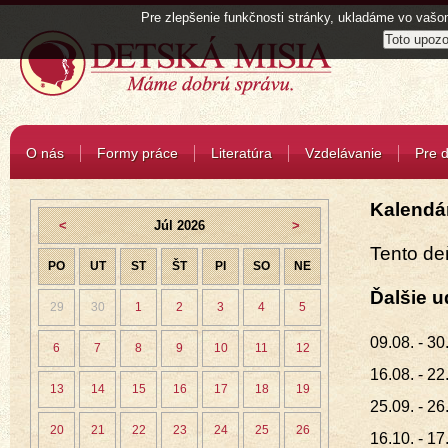
Pre zlepšenie funkčnosti stránky, ukladáme vo vašom
O nás
Formy práce
Literatúra
Vzdelávanie
Pre d
Kalendár
<
Júl 2026
>
Tento de
PO
UT
ST
ŠT
PI
SO
NE
Ďalšie u
29
30
1
2
3
4
5
09.08. - 3
6
7
8
9
10
11
12
16.08. - 2
13
14
15
16
17
18
19
25.09. - 2
20
21
22
23
24
25
26
16.10. - 1